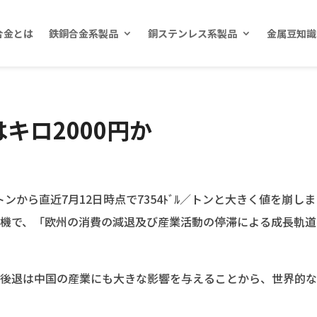
合金とは
鉄銅合金系製品
銅ステンレス系製品
金属豆知識
キロ2000円か
／トンから直近7月12日時点で7354ﾄﾞﾙ／トンと大きく値を崩し
機で、「欧州の消費の減退及び産業活動の停滞による成長軌道
後退は中国の産業にも大きな影響を与えることから、世界的な