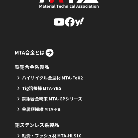
MTA合金とは
鉄銅合金系製品
ハイサイクル金型材 MTA-FeX2
Tig溶接棒 MTA-YB5
鉄銅合金粉末 MTA-GPシリーズ
金属短繊維 MTA-FB
銅ステンレス系製品
軸受・ブッシュ材 MTA-HLS10