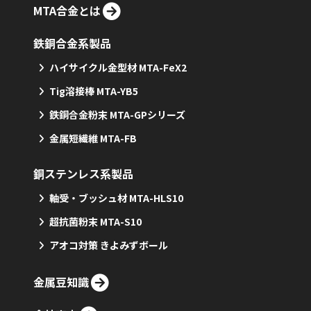
MTA合金とは
鉄銅合金系製品
ハイサイクル金型材 MTA-FeX2
Tig溶接棒 MTA-YB5
鉄銅合金粉末 MTA-GPシリーズ
金属短繊維 MTA-FB
銅ステンレス系製品
軸受・ブッシュ材 MTA-HLS10
超抗菌粉末 MTA-S10
アオコ対策 きよみずボール
金属豆知識