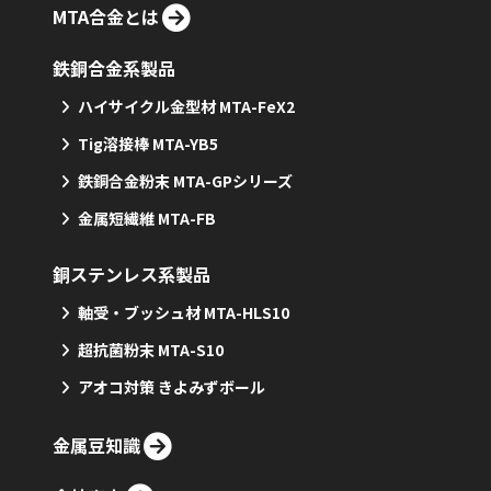
MTA合金とは
鉄銅合金系製品
ハイサイクル金型材 MTA-FeX2
Tig溶接棒 MTA-YB5
鉄銅合金粉末 MTA-GPシリーズ
金属短繊維 MTA-FB
銅ステンレス系製品
軸受・ブッシュ材 MTA-HLS10
超抗菌粉末 MTA-S10
アオコ対策 きよみずボール
金属豆知識