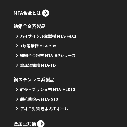
MTA合金とは
鉄銅合金系製品
ハイサイクル金型材 MTA-FeX2
Tig溶接棒 MTA-YB5
鉄銅合金粉末 MTA-GPシリーズ
金属短繊維 MTA-FB
銅ステンレス系製品
軸受・ブッシュ材 MTA-HLS10
超抗菌粉末 MTA-S10
アオコ対策 きよみずボール
金属豆知識