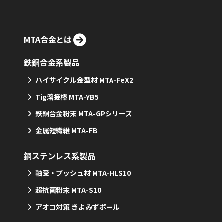
MTA合金とは
鉄銅合金系製品
ハイサイクル金型材 MTA-FeX2
Tig溶接棒 MTA-YB5
鉄銅合金粉末 MTA-GPシリーズ
金属短繊維 MTA-FB
銅ステンレス系製品
軸受・ブッシュ材 MTA-HLS10
超抗菌粉末 MTA-S10
アオコ対策 きよみずボール