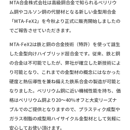
MTA合金株式会社は高級銅合金で知られるベリリウ
ム銅やコルソン銅の代替材となる新しい金型用合金
「MTA-FeX2」を今秋より正式に販売開始しましたの
でご報告させていただきます。
MTA-FeX2は鉄と銅の合金技術（特許）を使って誕生
した金型向けハイブリッド超合金です。従来、鉄と銅
の合金は不可能でしたが、弊社が確立した新技術によ
り可能となり、これまでの金型材の概念にはなかった
硬度と熱伝導性を兼ね備えた鉄系合金の製造が可能と
なりました。ベリリウム銅に近い機械性能を持ち、価
格はベリリウム銅より20～40％オフと大変リーズナ
ブルでのご提供となりますので、プラスティク成型や
ガラス樹脂の成型用ハイサイクル金型材として気軽に
安心してお使い頂けます。