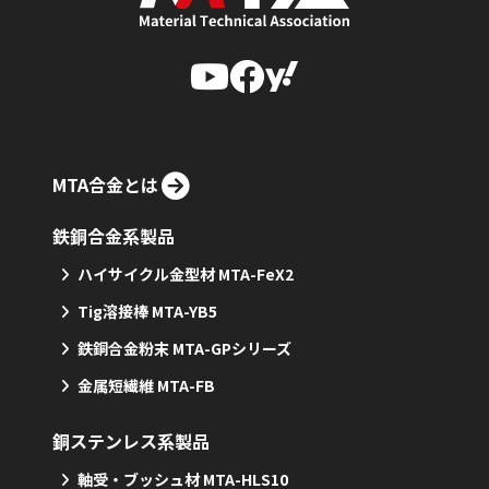
MTA合金とは
鉄銅合金系製品
ハイサイクル金型材 MTA-FeX2
Tig溶接棒 MTA-YB5
鉄銅合金粉末 MTA-GPシリーズ
金属短繊維 MTA-FB
銅ステンレス系製品
軸受・ブッシュ材 MTA-HLS10