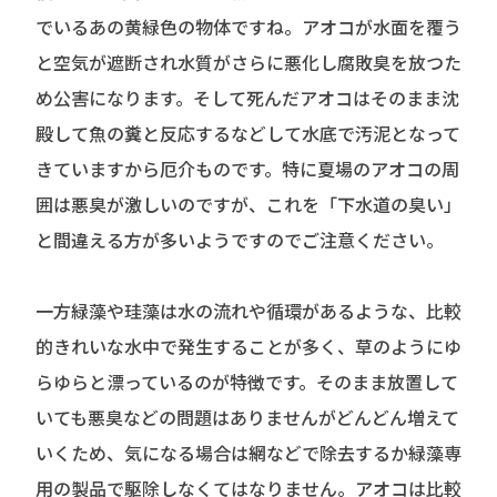
でいるあの黄緑色の物体ですね。アオコが水面を覆う
と空気が遮断され水質がさらに悪化し腐敗臭を放つた
め公害になります。そして死んだアオコはそのまま沈
殿して魚の糞と反応するなどして水底で汚泥となって
きていますから厄介ものです。
特に夏場の
アオコの周
囲は悪臭が激しいのですが、これを「下水道の臭い」
と間違える方が多い
ようですのでご注意ください。
一方緑藻や珪藻は水の流れや循環があるような、比較
的きれいな水中で発生することが多く、草のようにゆ
らゆらと漂っているのが特徴です。そのまま放置して
いても悪臭などの問題はありませんがどんどん増えて
いくため、気になる場合は網などで除去するか緑藻専
用の製品で駆除しなくてはなりません。アオコは比較