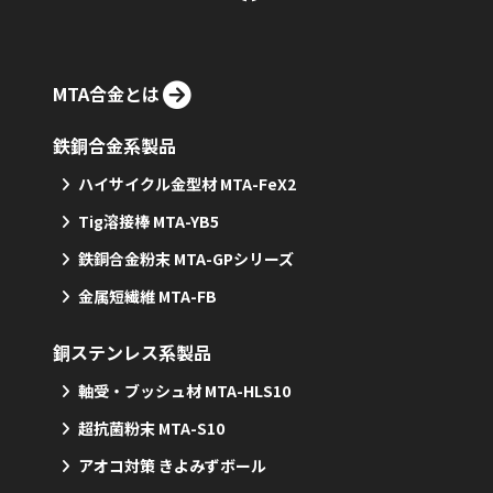
MTA合金とは
鉄銅合金系製品
ハイサイクル金型材 MTA-FeX2
Tig溶接棒 MTA-YB5
鉄銅合金粉末 MTA-GPシリーズ
金属短繊維 MTA-FB
銅ステンレス系製品
軸受・ブッシュ材 MTA-HLS10
超抗菌粉末 MTA-S10
アオコ対策 きよみずボール