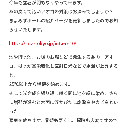
今年も猛暑が間もなくやって来ます。
あの臭くて汚いアオコの対策はお済みでしょうか？
きよみずボールの紹介ページを更新しましたのでお知
らせいたします。
https://mta-tokyo.jp/mta-cs10/
池や貯水池、お城のお堀などで発生するあの「アオ
コ」
は
水が富栄養化し直射日光などで水温が上昇する
と、
25℃以上から増殖を始めます。
そして光合成を繰り返し瞬く間に池を緑に染め、さら
に増殖が進むと水面に浮かびだし腐敗臭やカビ臭とい
った
悪臭を放ちます。
景観も悪くし、掃除も大変ですので