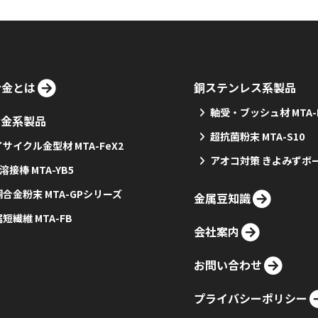
合金とは
銅ステンレス系製品
軸受・ブッシュ材 MTA-H
合金系製品
超抗菌粉末 MTA-S10
サイクル金型材 MTA-FeX2
アオコ対策 きよみずボ
g溶接棒 MTA-YB5
合金粉末 MTA-GPシリーズ
金属豆知識
短繊維 MTA-FB
会社案内
お問い合わせ
プライバシーポリシー