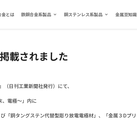
合金とは
鉄銅合金系製品
銅ステンレス系製品
金属豆知識
に掲載されました
号』（日刊工業新聞社発行）にて、
末、電極～」内に
よび「銅タングステン代替型彫り放電電極材」、「金属３Dプリ