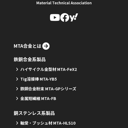
MTA合金とは
鉄銅合金系製品
ハイサイクル金型材 MTA-FeX2
Tig溶接棒 MTA-YB5
鉄銅合金粉末 MTA-GPシリーズ
金属短繊維 MTA-FB
銅ステンレス系製品
軸受・ブッシュ材 MTA-HLS10