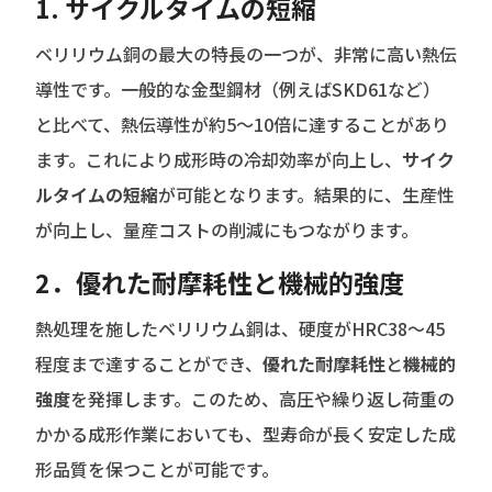
1.
サイクルタイムの短縮
ベリリウム銅の最大の特長の一つが、非常に高い熱伝
導性です。一般的な金型鋼材（例えばSKD61など）
と比べて、熱伝導性が約5〜10倍に達することがあり
ます。これにより成形時の冷却効率が向上し、
サイク
ルタイムの短縮
が可能となります。結果的に、生産性
が向上し、量産コストの削減にもつながります。
2．
優れた耐摩耗性
と
機械的強度
熱処理を施したベリリウム銅は、硬度がHRC38〜45
程度まで達することができ、
優れた耐摩耗性
と
機械的
強度
を発揮します。このため、高圧や繰り返し荷重の
かかる成形作業においても、型寿命が長く安定した成
形品質を保つことが可能です。