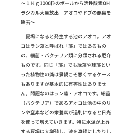
～１Ｋｇ1000粒のボールから活性酸素
OH
ラジカル大量放出 アオコやドブの悪臭を
除去～
夏場になると発生する池のアオコ。アオ
コはラン藻と呼ばれ「藻」ではあるもの
の、細菌・バクテリア類に分類される厄介
ものです。同じ「藻」でも緑藻や珪藻とい
った植物性の藻は景観こそ悪くするケース
もありますが基本的に有害性はありませ
ん。問題なのはラン藻・アオコです。細菌
（バクテリア）であるアオコは池の中のリ
ンや窒素などの栄養素が過剰になると日光
を使って増えていきます。特に水温が上昇
する夏場は大増殖し、池を真緑にしたりし