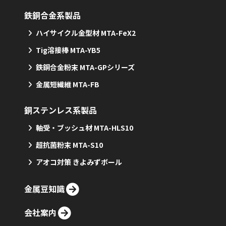
鉄銅合金系製品
ハイサイクル金型材 MTA-FeX2
Tig溶接棒 MTA-YB5
鉄銅合金粉末 MTA-GPシリーズ
金属短繊維 MTA-FB
銅ステンレス系製品
軸受・ブッシュ材 MTA-HLS10
超抗菌粉末 MTA-S10
アオコ対策 きよみずボール
金属豆知識
会社案内