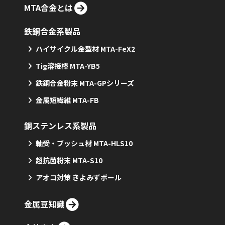
MTA合金とは
鉄銅合金系製品
ハイサイクル金型材 MTA-FeX2
Tig溶接棒 MTA-YB5
鉄銅合金粉末 MTA-GPシリーズ
金属短繊維 MTA-FB
銅ステンレス系製品
軸受・ブッシュ材 MTA-HLS10
超抗菌粉末 MTA-S10
アオコ対策 きよみずボール
金属豆知識