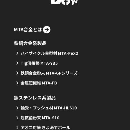
MTA合金とは
鉄銅合金系製品
ハイサイクル金型材 MTA-FeX2
Tig溶接棒 MTA-YB5
鉄銅合金粉末 MTA-GPシリーズ
金属短繊維 MTA-FB
銅ステンレス系製品
軸受・ブッシュ材 MTA-HLS10
超抗菌粉末 MTA-S10
アオコ対策 きよみずボール