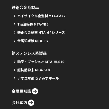
鉄銅合金系製品
ハイサイクル金型材 MTA-FeX2
Tig溶接棒 MTA-YB5
鉄銅合金粉末 MTA-GPシリーズ
金属短繊維 MTA-FB
銅ステンレス系製品
軸受・ブッシュ材 MTA-HLS10
超抗菌粉末 MTA-S10
アオコ対策 きよみずボール
金属豆知識
会社案内